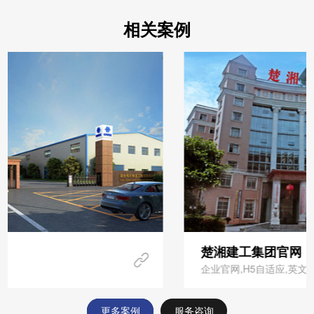
相关案例
楚湘建工集团官网（2020中英文版）
企业官网,H5自适应,英文网站
更多案例
服务咨询