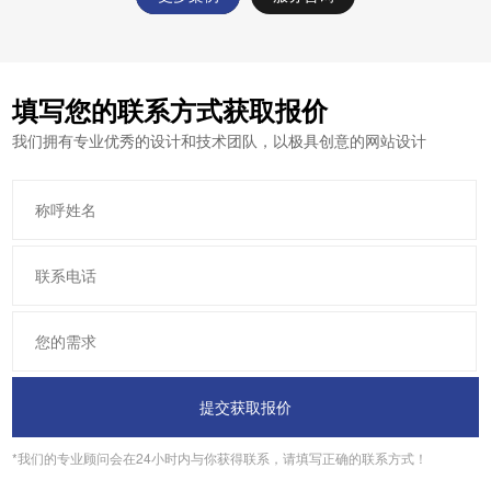
填写您的联系方式获取报价
我们拥有专业优秀的设计和技术团队，以极具创意的网站设计
*我们的专业顾问会在24小时内与你获得联系，请填写正确的联系方式！