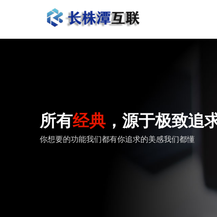
所有
经典
，源于极致追
你想要的功能我们都有你追求的美感我们都懂