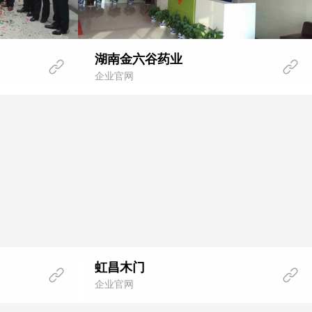
）
湖南金六谷药业
企业官网
虹昌木门
企业官网