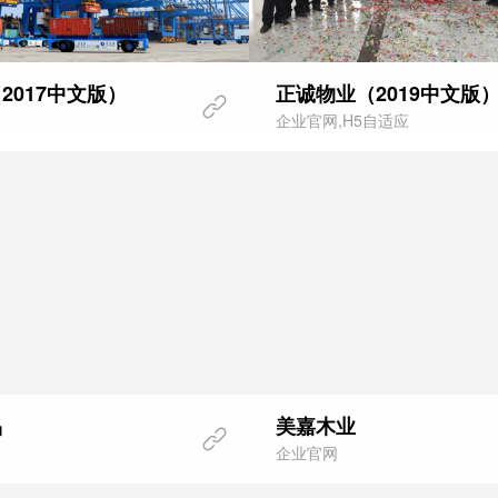
2017中文版）
正诚物业（2019中文版
企业官网,H5自适应
品
美嘉木业
企业官网