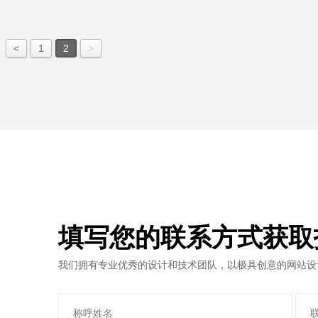
<
1
2
>
填写您的联系方式获取
我们拥有专业优秀的设计和技术团队，以极具创意的网站设