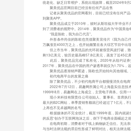
统老化、缺乏日常维护，系统出现故障，截至2024年9
聚美优品官网目前已经没有任何产品在售
记者从聚美优品的官网看到，目前已经没有任何产品在
到聚美APP。
聚美优品成立于2010年，彼时从斯坦福大学毕业不
到了消费者的视野中。2014年，聚美优品作为“中国美妆
“我是陈欧，我为自己代言”。
外形条件尚佳的陈欧也凭借聚美宣传片《我为自己代言》
万飙涨至4000万之上，也开始频繁在各大综艺节目中
但上市当年，聚美优品的光环就被假货风波打破，致使形
剩13亿美元，较历史最高峰57.8亿美元，蒸发了近45亿
此后，聚美优品完成了私有化，2020年从纽约证券交
2017年，聚美优品在中国的用户渗透率就仅为1.70
聚美优品逐渐销声匿迹，陈欧也开始转向其他领域。直
初代电商平台的发展之痛
除了聚美优品，不少初代电商平台都慢慢消失在电商
2022年7月12日，易趣网所属公司上海盈实信息技
1999年8月，易趣网在上海成立，主营电子商务。仅用
现小米科技有限责任公司创始人、董事长、首席执行官雷
最大的B2C网站，单季度销售额就已经超过了1亿元，不
上再也不见卓越网的名号。
根据媒体的不完全统计，截至1999年底，国内就诞生
的反思“创办于互联网泡沫之后，倒下于电商全面崛起之前
在电商初期，消费者对于线上购物缺乏信任。无法亲自
与当时法律法规的滞后性形成了鲜明对比，相关法律法规