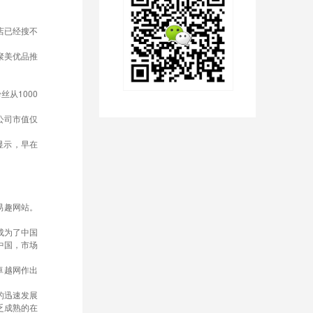
店已经搜不
聚美优品推
从1000
公司市值仅
显示，早在
易趣网站。
成为了中国
中国，市场
卓越网作出
的迅速发展
乏成熟的在