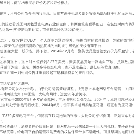
月26日时，商品均未展示评价内容和评价板块。
售，只有公司简介等内容呈现。目前苹果手机以及部分安卓系统品牌手机的应用商
久的陈欧看准国内美妆垂直电商行业的空白，和两位校友联手创业，在极短时间内将
电商第一股”登陆纳斯达克，市值最高时达到55亿美元。
，成为“网红CEO”，个人影响力迅速提升。根据当时的媒体报道，陈欧的微博粉丝
出现，聚美优品也随着陈欧的热度成为当时炙手可热的美妆电商平台。
象大损，股价也一路下跌。2014年12月底，聚美优品股价较发行价几乎腰斩，
美元。
易所退市，退市时市值仅剩2.27亿美元，聚美优品开始一路走向下坡。艾媒数据
%，远落后于淘宝、京东、拼多多等综合电商，也不及唯品会、蘑菇街等垂直电商。
到近期一则处罚公告才重新唤起市场和消费者的些许回忆。
市场发展的大潮中。
术有限公司发布公告称，由于公司运营策略调整，决定停止易趣网络平台运营，关闭
一年时间就成为了中国第一大电商网站，运营23年后关停。
军于2000年5月创立的卓越网，主营图书和音像制品。2004年，卓越网就已经
过当时处于依然亏损状态。2004年8月，雷军将卓越网卖给亚马逊，后更名为亚马逊
了370多家电商平台，但随着互联网泡沫的到来，大批公司相继倒闭。正如雷军对
”。
检查商品，消费者担心质量问题，这对电商平台来说是一个巨大的挑战。电子商务
不够完善，给电商平台的运营和消费者的权益保障带来不确定性。而且早期的电商缺