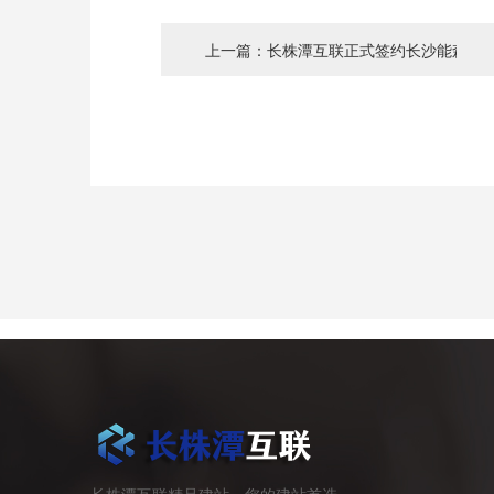
上一篇：长株潭互联正式签约长沙能森机