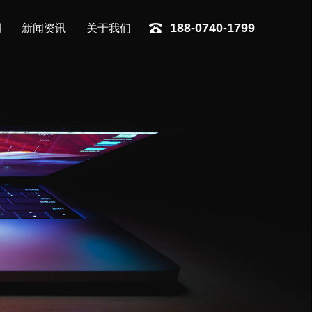
例
新闻资讯
关于我们
188-0740-1799